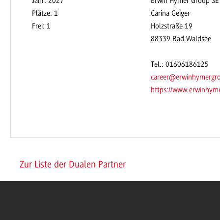
Jahr: 2027
Erwin Hymer Group SE
Plätze: 1
Carina Geiger
Frei: 1
Holzstraße 19
88339 Bad Waldsee
Tel.: 01606186125
career@erwinhymergr
https://www.erwinhyme
Zur Liste der Dualen Partner