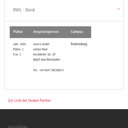
BWL - Bank
Plätze
Ansprechperson
Campus
Ravensburg
Jahr: 2026
covero GmbH
Plätze: 1
Jochen Ried
Frei: 1
Kirchdorfer Str. 87
86825 Bad Wörishofen
Tel.: +49 8247 3811082-0
Zur Liste der Dualen Partner
Quicklinks