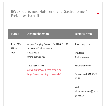
BWL - Tourismus, Hotellerie und Gastronomie /
Freizeitwirtschaft
Plätze
Ansprechperson
Bemerkungen
Jahr: 2026
Allgäu Camping Brunnen GmbH & Co. KG
Bewerbungen an:
Plätze: 1
Anastasia Khalmuradova
Frei: 1
Seestraße 81
Anastasiia
87645 Schwangau
Khalmuradova
Tel.: 08362-8273
Personalabteilung
a.khalmuradova@lerch-genuss.de
https://www.camping-brunnen.de/
Telefon: +49 831 2069
50 52
Mail:
a.khalmuradova@lerch-
genuss.de