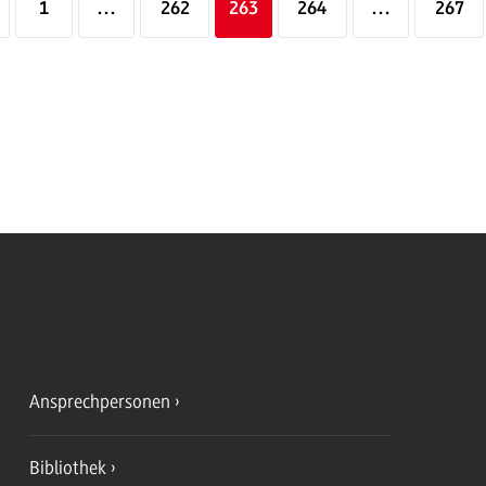
1
…
262
263
264
…
267
Ansprechpersonen
Bibliothek