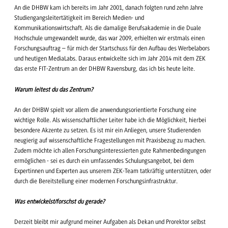
An die DHBW kam ich bereits im Jahr 2001, danach folgten rund zehn Jahre
Studiengangsleitertätigkeit im Bereich Medien- und
Kommunikationswirtschaft. Als die damalige Berufsakademie in die Duale
Hochschule umgewandelt wurde, das war 2009, erhielten wir erstmals einen
Forschungsauftrag – für mich der Startschuss für den Aufbau des Werbelabors
und heutigen MediaLabs. Daraus entwickelte sich im Jahr 2014 mit dem ZEK
das erste FIT-Zentrum an der DHBW Ravensburg, das ich bis heute leite.
Warum leitest du das Zentrum?
An der DHBW spielt vor allem die anwendungsorientierte Forschung eine
wichtige Rolle. Als wissenschaftlicher Leiter habe ich die Möglichkeit, hierbei
besondere Akzente zu setzen. Es ist mir ein Anliegen, unsere Studierenden
neugierig auf wissenschaftliche Fragestellungen mit Praxisbezug zu machen.
Zudem möchte ich allen Forschungsinteressierten gute Rahmenbedingungen
ermöglichen - sei es durch ein umfassendes Schulungsangebot, bei dem
Expertinnen und Experten aus unserem ZEK-Team tatkräftig unterstützen, oder
durch die Bereitstellung einer modernen Forschungsinfrastruktur.
Was entwickelst/forschst du gerade?
Derzeit bleibt mir aufgrund meiner Aufgaben als Dekan und Prorektor selbst