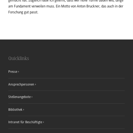
gemacht hat. Zugleich habe ich gelernt, dass wer hohe Türme bauen will, lange
am Fundament verweilen muss. Ein Motto von Anton Bruckner, das auch in der
Forschung gut passt.
Quicklinks
Presse
Ansprechpersonen
Stellenangebote
Bibliothek
Intranet für Beschäftigte