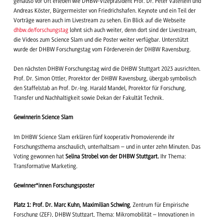
genauso vor Ort erleben wie DHBW-Vizepräsident Prof. Dr. Peter Väterlein und
Andreas Köster, Bürgermeister von Friedrichshafen. Keynote und ein Teil der
Vorträge waren auch im
Livestream zu sehen. Ein Blick auf die Webseite
dhbw.de/forschungstag
lohnt sich auch weiter, denn dort sind der Livestream,
die Videos zum Science Slam und die Poster weiter verfügbar. Unterstützt
wurde der DHBW Forschungstag vom Förderverein der DHBW Ravensburg.
Den nächsten DHBW Forschungstag wird die DHBW Stuttgart 2023 ausrichten.
Prof. Dr. Simon Ottler, Prorektor der DHBW Ravensburg, übergab symbolisch
den Staffelstab an Prof. Dr.-Ing. Harald Mandel, Prorektor für Forschung,
Transfer und Nachhaltigkeit sowie Dekan der Fakultät Technik.
Gewinnerin Science Slam
Im DHBW Science Slam erklären fünf kooperativ Promovierende ihr
Forschungsthema anschaulich, unterhaltsam – und in unter zehn Minuten. Das
Voting gewonnen hat
Selina Strobel von der DHBW Stuttgart.
Ihr Thema:
Transformative Marketing.
Gewinner*innen Forschungsposter
Platz 1: Prof. Dr. Marc Kuhn, Maximilian Schwing
, Zentrum für Empirische
Forschung (ZEF), DHBW Stuttgart, Thema: Mikromobilität – Innovationen in