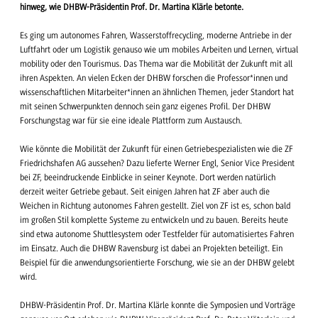
hinweg, wie DHBW-Präsidentin Prof. Dr. Martina Klärle betonte.
Es ging um autonomes Fahren, Wasserstoffrecycling, moderne Antriebe in der
Luftfahrt oder um Logistik genauso wie um mobiles Arbeiten und Lernen, virtual
mobility oder den Tourismus. Das Thema war die Mobilität der Zukunft mit all
ihren Aspekten. An vielen Ecken der DHBW forschen die Professor*innen und
wissenschaftlichen Mitarbeiter*innen an ähnlichen Themen, jeder Standort hat
mit seinen Schwerpunkten dennoch sein ganz eigenes Profil. Der DHBW
Forschungstag war für sie eine ideale Plattform zum Austausch.
Wie könnte die Mobilität der Zukunft für einen Getriebespezialisten wie die ZF
Friedrichshafen AG aussehen? Dazu lieferte Werner Engl, Senior Vice President
bei ZF, beeindruckende Einblicke in seiner Keynote. Dort werden natürlich
derzeit weiter Getriebe gebaut. Seit einigen Jahren hat ZF aber auch die
Weichen in Richtung autonomes Fahren gestellt. Ziel von ZF ist es, schon bald
im großen Stil komplette Systeme zu entwickeln und zu bauen. Bereits heute
sind etwa autonome Shuttlesystem oder Testfelder für automatisiertes Fahren
im Einsatz. Auch die DHBW Ravensburg ist dabei an Projekten beteiligt. Ein
Beispiel für die anwendungsorientierte Forschung, wie sie an der DHBW gelebt
wird.
DHBW-Präsidentin Prof. Dr. Martina Klärle konnte die Symposien und Vorträge