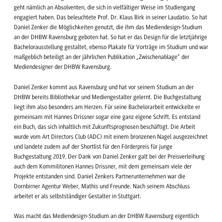
geht nämlich an Absolventen, die sich in vielfältiger Weise im Studiengang
engagiert haben. Das beleuchtete Prof. Dr. Klaus Birk in seiner Laudatio. So hat
Daniel Zenker die Möglichkeiten genutzt, die ihm das Mediendesign-Studium
an der DHBW Ravensburg geboten hat. So hat er das Design für die letztjährige
Bachelorausstellung gestaltet, ebenso Plakate für Vorträge im Studium und war
maßgeblich beteiligt an der jährlichen Publikation „Zwischenablage“ der
Mediendesigner der DHBW Ravensburg.
Daniel Zenker kommt aus Ravensburg und hat vor seinem Studium an der
DHBW bereits Bibliothekar und Mediengestalter gelernt. Die Buchgestaltung
liegt ihm also besonders am Herzen. Für seine Bachelorarbeit entwickelte er
gemeinsam mit Hannes Drissner sogar eine ganz eigene Schrift. Es entstand
ein Buch, das sich inhaltlich mit Zukunftsprognosen beschäftigt. Die Arbeit
wurde vom Art Directors Club (ADC) mit einem bronzenen Nagel ausgezeichnet
und landete zudem auf der Shortlist für den Förderpreis für junge
Buchgestaltung 2019. Der Dank von Daniel Zenker galt bei der Preisverleihung
auch dem Kommilitonen Hannes Drissner, mit dem gemeinsam viele der
Projekte entstanden sind. Daniel Zenkers Partnerunternehmen war die
Dornbirner Agentur Weber, Mathis und Freunde. Nach seinem Abschluss
arbeitet er als selbstständiger Gestalter in Stuttgart.
Was macht das Mediendesign-Studium an der DHBW Ravensburg eigentlich