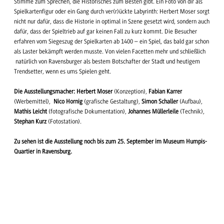
Stimme zum Sprechen, die Historisches zum Besten gibt. Ein Foto von dir als
Spielkartenfigur oder ein Gang durch ver(r)ückte Labyrinth: Herbert Moser sorgt
nicht nur dafür, dass die Historie in optimal in Szene gesetzt wird, sondern auch
dafür, dass der Spieltrieb auf gar keinen Fall zu kurz kommt. Die Besucher
erfahren vom Siegeszug der Spielkarten ab 1400 – ein Spiel, das bald gar schon
als Laster bekämpft werden musste. Von vielen Facetten mehr und schließlich
natürlich von Ravensburger als bestem Botschafter der Stadt und heutigem
Trendsetter, wenn es ums Spielen geht.
Die Ausstellungsmacher:
Herbert Moser
(Konzeption),
Fabian Karrer
(Werbemittel),
Nico Hornig
(grafische Gestaltung),
Simon Schaller
(Aufbau),
Mathis Leicht
(fotografische Dokumentation),
Johannes Müllerleile
(Technik),
Stephan Kurz
(Fotostation).
Zu sehen ist die Ausstellung noch bis zum 25. September im Museum Humpis-
Quartier in Ravensburg.