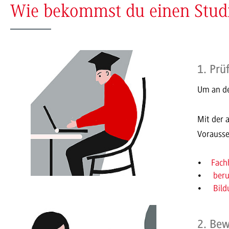
Wie bekommst du einen Studi
1. Prü
Um an de
Mit der 
Vorausse
Fach
beru
Bild
2. Bew