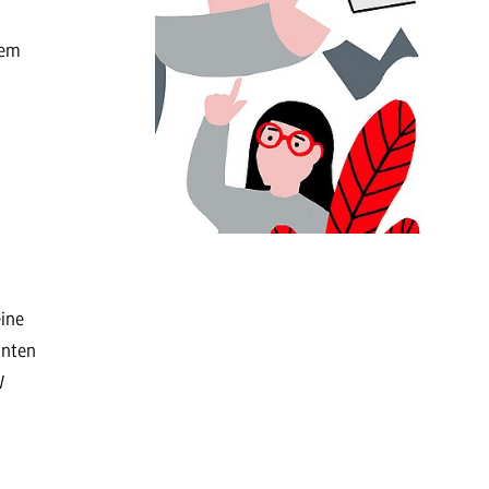
rem
eine
anten
W