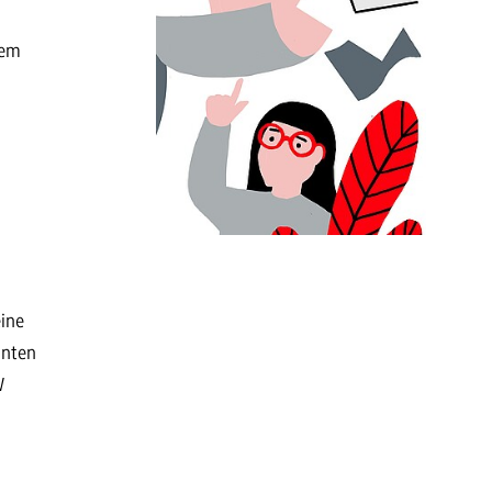
rem
eine
anten
W