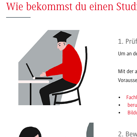
Wie bekommst du einen Studi
1. Prü
Um an de
Mit der 
Vorausse
Fach
beru
Bild
2. Bew