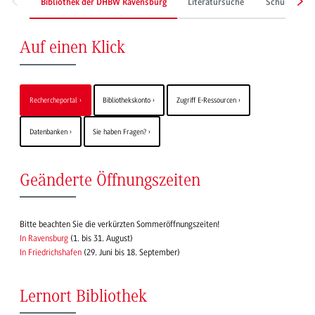
Bibliothek der DHBW Ravensburg
Literatursuche
Schulungen &
Auf einen Klick
Rechercheportal
Bibliothekskonto
Zugriff E-Ressourcen
Datenbanken
Sie haben Fragen?
Geänderte Öffnungszeiten
Bitte beachten Sie die verkürzten Sommeröffnungszeiten!
In Ravensburg
(1. bis 31. August)
In Friedrichshafen
(29. Juni bis 18. September)
Lernort Bibliothek