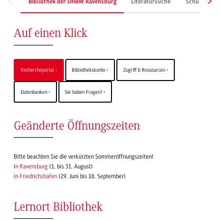
Bibliothek der DHBW Ravensburg
Literatursuche
Schulungen &
Auf einen Klick
Rechercheportal
Bibliothekskonto
Zugriff E-Ressourcen
Datenbanken
Sie haben Fragen?
Geänderte Öffnungszeiten
Bitte beachten Sie die verkürzten Sommeröffnungszeiten!
In Ravensburg
(1. bis 31. August)
In Friedrichshafen
(29. Juni bis 18. September)
Lernort Bibliothek