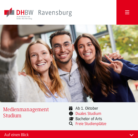
Ab 1. Oktober
Medienmanagement
Duales Studium
Studium
Bachelor of Arts
Freie Studienplätze
Auf einen Blick