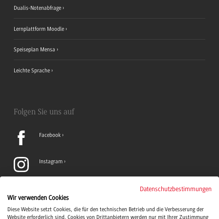
Dualis-Notenabfrage
Lernplattform Moodle
Speiseplan Mensa
Leichte Sprache
Folgen Sie uns auf
Facebook
Instagram
LinkedIn
Datenschutzbestimmungen
Wir verwenden Cookies
Diese Website setzt Cookies, die für den technischen Betrieb und die Verbesserung der
TikTok
Website erforderlich sind. Cookies von Drittanbietern werden nur mit Ihrer Zustimmung