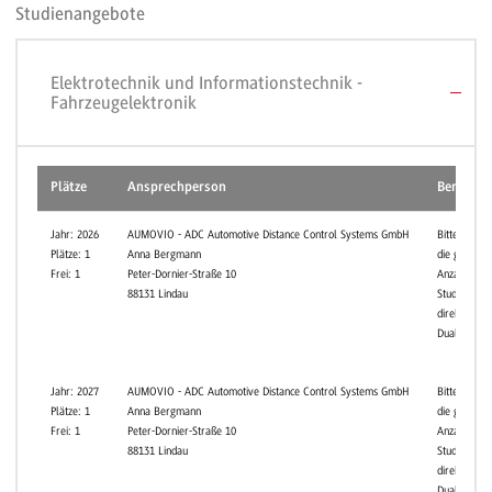
Studienangebote
Elektrotechnik und Informationstechnik -
Fahrzeugelektronik
Plätze
Ansprechperson
Bemerku
Jahr: 2026
AUMOVIO - ADC Automotive Distance Control Systems GmbH
Bitte erfrag
Plätze: 1
Anna Bergmann
die genaue
Frei: 1
Peter-Dornier-Straße 10
Anzahl an f
88131 Lindau
Studienplät
direkt beim
Dualen Part
Jahr: 2027
AUMOVIO - ADC Automotive Distance Control Systems GmbH
Bitte erfrag
Plätze: 1
Anna Bergmann
die genaue
Frei: 1
Peter-Dornier-Straße 10
Anzahl an f
88131 Lindau
Studienplät
direkt beim
Dualen Part